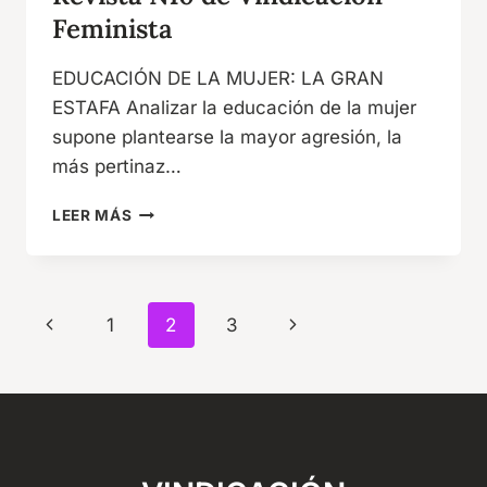
Feminista
EDUCACIÓN DE LA MUJER: LA GRAN
ESTAFA Analizar la educación de la mujer
supone plantearse la mayor agresión, la
más pertinaz…
REVISTA
LEER MÁS
N10
DE
VINDICACIÓN
FEMINISTA
Navegación
Página
Siguiente
1
2
3
de
anterior
página
página