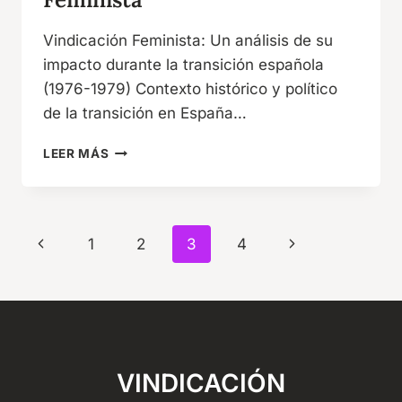
Vindicación Feminista: Un análisis de su
impacto durante la transición española
(1976-1979) Contexto histórico y político
de la transición en España…
IMPACTO
LEER MÁS
DE
VINDICACIÓN
FEMINISTA
Navegación
Página
Siguiente
1
2
3
4
de
anterior
página
página
VINDICACIÓN